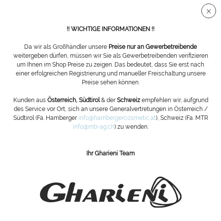
Sichere SSL Verbindung
!! WICHTIGE INFORMATIONEN !!
Da wir als Großhändler unsere
Preise nur an Gewerbetreibende
weitergeben dürfen, müssen wir Sie als Gewerbetreibenden verifizieren
um Ihnen im Shop Preise zu zeigen. Das bedeutet, dass Sie erst nach
einer erfolgreichen Registrierung und manueller Freischaltung unsere
Behandlungsturm GlaStyle Serie
Preise sehen können.
Kunden aus
Österreich, Südtirol
& der
Schweiz
empfehlen wir, aufgrund
des Service vor Ort, sich an unsere Generalvertretungen in Österreich /
Südtirol (Fa. Hamberger
info@hambergercosmetic.at
), Schweiz (Fa. MTR
info@mtr-ag.ch
) zu wenden.
Ihr Gharieni Team