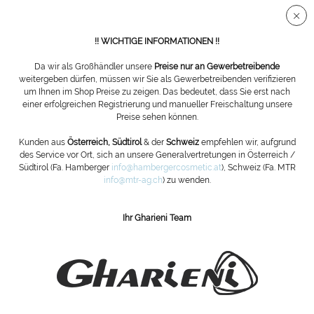
Sichere SSL Verbindung
!! WICHTIGE INFORMATIONEN !!
Da wir als Großhändler unsere
Preise nur an Gewerbetreibende
weitergeben dürfen, müssen wir Sie als Gewerbetreibenden verifizieren
um Ihnen im Shop Preise zu zeigen. Das bedeutet, dass Sie erst nach
Zubehör
einer erfolgreichen Registrierung und manueller Freischaltung unsere
Preise sehen können.
Kunden aus
Österreich, Südtirol
& der
Schweiz
empfehlen wir, aufgrund
des Service vor Ort, sich an unsere Generalvertretungen in Österreich /
Südtirol (Fa. Hamberger
info@hambergercosmetic.at
), Schweiz (Fa. MTR
info@mtr-ag.ch
) zu wenden.
Ihr Gharieni Team