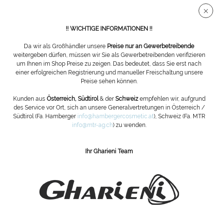
Sichere SSL Verbindung
!! WICHTIGE INFORMATIONEN !!
Da wir als Großhändler unsere
Preise nur an Gewerbetreibende
weitergeben dürfen, müssen wir Sie als Gewerbetreibenden verifizieren
um Ihnen im Shop Preise zu zeigen. Das bedeutet, dass Sie erst nach
Behandlungstürme
einer erfolgreichen Registrierung und manueller Freischaltung unsere
Preise sehen können.
Kunden aus
Österreich, Südtirol
& der
Schweiz
empfehlen wir, aufgrund
des Service vor Ort, sich an unsere Generalvertretungen in Österreich /
Südtirol (Fa. Hamberger
info@hambergercosmetic.at
), Schweiz (Fa. MTR
info@mtr-ag.ch
) zu wenden.
Ihr Gharieni Team