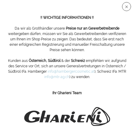
Sichere SSL Verbindung
!! WICHTIGE INFORMATIONEN !!
Da wir als Großhändler unsere
Preise nur an Gewerbetreibende
weitergeben dürfen, müssen wir Sie als Gewerbetreibenden verifizieren
um Ihnen im Shop Preise zu zeigen. Das bedeutet, dass Sie erst nach
Stuhlzubehör
einer erfolgreichen Registrierung und manueller Freischaltung unsere
Preise sehen können.
Kunden aus
Österreich, Südtirol
& der
Schweiz
empfehlen wir, aufgrund
des Service vor Ort, sich an unsere Generalvertretungen in Österreich /
Südtirol (Fa. Hamberger
info@hambergercosmetic.at
), Schweiz (Fa. MTR
info@mtr-ag.ch
) zu wenden.
Ihr Gharieni Team