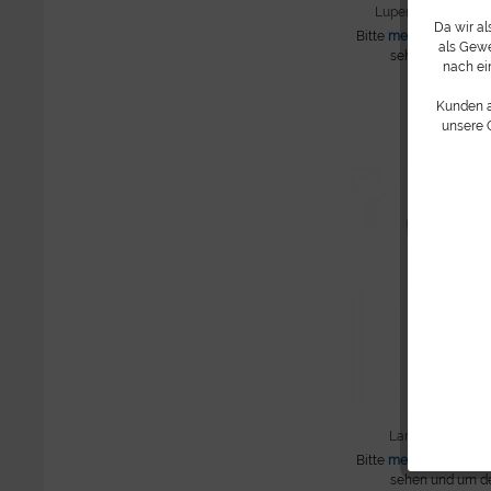
Lupenlampe Wald
Da wir a
Bitte
melden Sie sich 
als Gewe
sehen und um de
nach ei
fortzufüh
Kunden 
unsere 
Lampenadapter f
Bitte
melden Sie sich 
sehen und um de