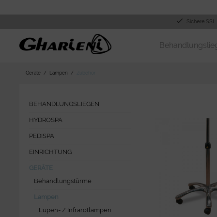
Sichere SSL
Behandlungslie
Geräte
Lampen
Zubehör
BEHANDLUNGSLIEGEN
HYDROSPA
PEDISPA
EINRICHTUNG
GERÄTE
Behandlungstürme
Lampen
Lupen- / Infrarotlampen