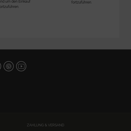
nd um den Einkauf
fortzuführen.
fortzuführen.
ZAHLUNG & VERSAND