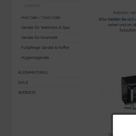
Zubehör
Rollstativ, v
Hot-Cabi / Cool-Cabi
Bitte
melden Sie sich 
sehen und um de
Geräte für Wellness & Spa
fortzufüh
Geräte für Kosmetik
Fußpflege Geräte & Koffer
Hygienegeräte
KLEINMATERIAL
SALE
WEBSITE
Tischklemme sch