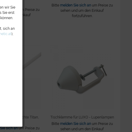
weiß
Bitte
melden Sie sich an
um Preise zu
n wir Sie
Sie sich an
um Preise zu
sehen und um den Einkauf
 Sie erst
nd um den Einkauf
fortzuführen.
 können.
fortzuführen.
, sich an
etic.at
),
e für Tischleuchte Titan,
Tischklemme für LUXO - Lupenlampen
24W
Bitte
melden Sie sich an
um Preise zu
Sie sich an
um Preise zu
sehen und um den Einkauf