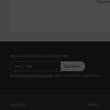
fortzufüh
ABONNIEREN SIE UNSEREN NEWSLETTER:
Bestellen
Die
Datenschutzbestimmungen
habe ich zur Kenntnis genommen
ANSCHRIFT
SERVICE