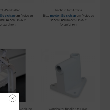
XO Wandhalter
Tischfuß für Slimline
Sie sich an
um Preise zu
Bitte
melden Sie sich an
um Preise zu
nd um den Einkauf
sehen und um den Einkauf
fortzuführen.
fortzuführen.
halterung für CabiLine
Wandhalter für alle 'De Luxe'...