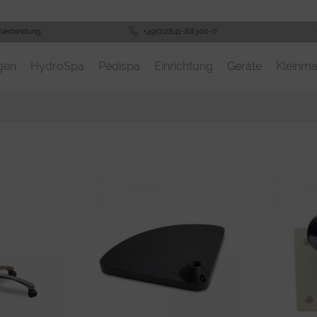
 Verbindung
+49(0)2841-88300-0
gen
HydroSpa
Pedispa
Einrichtung
Geräte
Kleinma