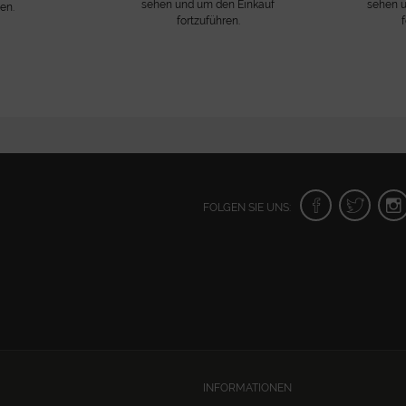
sehen und um den Einkauf
sehen u
ren.
fortzuführen.
FOLGEN SIE UNS:
INFORMATIONEN