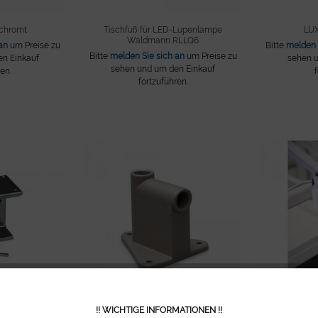
erchromt
Tischfuß für LED-Lupenlampe
LU
Waldmann RLLQ6
an
um Preise zu
Bitte
melden 
Bitte
melden Sie sich an
um Preise zu
n Einkauf
sehen u
sehen und um den Einkauf
ren.
fortzuführen.
!! WICHTIGE INFORMATIONEN !!
warz, für
Wandhalter, Titan, für alle 'DeLuxe'...
Lupenlampen