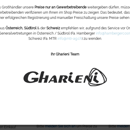
mann RLLQ6
Bitte
melden Sie sich an
um Preise zu
ls Großhändler unsere
Preise nur an Gewerbetreibende
weitergeben dürfen, müsse
an
um Preise zu
Bitte
melden 
sehen und um den Einkauf
rbetreibenden verifizieren um Ihnen im Shop Preise zu zeigen. Das bedeutet, dass
n Einkauf
sehen u
fortzuführen.
ner erfolgreichen Registrierung und manueller Freischaltung unsere Preise sehen
ren.
aus
Österreich, Südtirol
& der
Schweiz
empfehlen wir, aufgrund des Service vor Ort
Generalvertretungen in Österreich / Südtirol (Fa. Hamberger
info@hambergercosm
Schweiz (Fa. MTR
info@mtr-ag.ch
) zu wenden.
Ihr Gharieni Team
ür Stative
Tischklemme für De Luxe -
Ersatzleucht
Lupenlampen
an
um Preise zu
Bitte
melden Sie sich an
um Preise zu
Bitte
melden 
n Einkauf