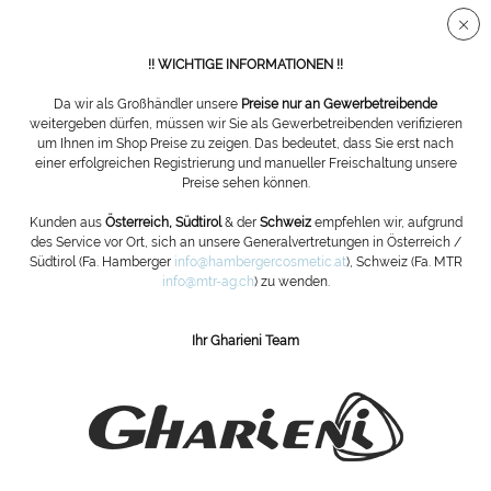
Sichere SSL Verbindung
!! WICHTIGE INFORMATIONEN !!
Da wir als Großhändler unsere
Preise nur an Gewerbetreibende
weitergeben dürfen, müssen wir Sie als Gewerbetreibenden verifizieren
um Ihnen im Shop Preise zu zeigen. Das bedeutet, dass Sie erst nach
Frotteebezüge + Decken
einer erfolgreichen Registrierung und manueller Freischaltung unsere
Preise sehen können.
Filtern
Kunden aus
Österreich, Südtirol
& der
Schweiz
empfehlen wir, aufgrund
des Service vor Ort, sich an unsere Generalvertretungen in Österreich /
Südtirol (Fa. Hamberger
info@hambergercosmetic.at
), Schweiz (Fa. MTR
info@mtr-ag.ch
) zu wenden.
Ihr Gharieni Team
ABONNIEREN SIE UNSEREN NEWSLETTER:
Bestellen
Die
Datenschutzbestimmungen
habe ich zur Kenntnis genommen