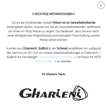
Sichere SSL Verbindung
!! WICHTIGE INFORMATIONEN !!
Da wir als Großhändler unsere
Preise nur an Gewerbetreibende
weitergeben dürfen, müssen wir Sie als Gewerbetreibenden verifizieren
um Ihnen im Shop Preise zu zeigen. Das bedeutet, dass Sie erst nach
Geräte für Kosmetik
einer erfolgreichen Registrierung und manueller Freischaltung unsere
Preise sehen können.
Filtern
Kunden aus
Österreich, Südtirol
& der
Schweiz
empfehlen wir, aufgrund
des Service vor Ort, sich an unsere Generalvertretungen in Österreich /
Südtirol (Fa. Hamberger
info@hambergercosmetic.at
), Schweiz (Fa. MTR
info@mtr-ag.ch
) zu wenden.
Ihr Gharieni Team
ABONNIEREN SIE UNSEREN NEWSLETTER:
Bestellen
Die
Datenschutzbestimmungen
habe ich zur Kenntnis genommen