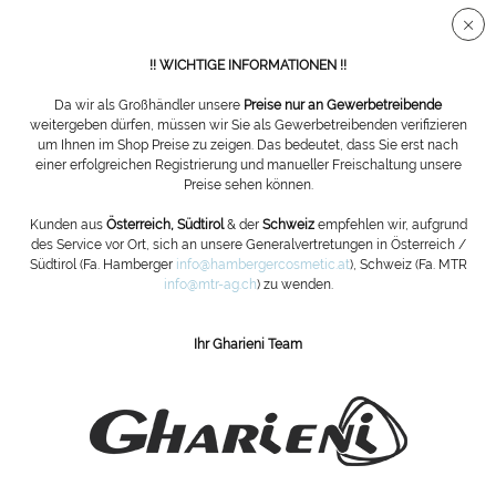
Sichere SSL Verbindung
!! WICHTIGE INFORMATIONEN !!
Da wir als Großhändler unsere
Preise nur an Gewerbetreibende
weitergeben dürfen, müssen wir Sie als Gewerbetreibenden verifizieren
um Ihnen im Shop Preise zu zeigen. Das bedeutet, dass Sie erst nach
Fußpflegeliegen
einer erfolgreichen Registrierung und manueller Freischaltung unsere
Preise sehen können.
Filtern
Kunden aus
Österreich, Südtirol
& der
Schweiz
empfehlen wir, aufgrund
des Service vor Ort, sich an unsere Generalvertretungen in Österreich /
Südtirol (Fa. Hamberger
info@hambergercosmetic.at
), Schweiz (Fa. MTR
info@mtr-ag.ch
) zu wenden.
Ihr Gharieni Team
ABONNIEREN SIE UNSEREN NEWSLETTER:
Bestellen
Die
Datenschutzbestimmungen
habe ich zur Kenntnis genommen