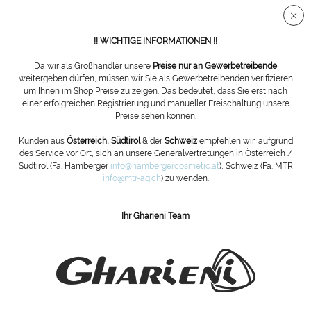
Sichere SSL Verbindung
!! WICHTIGE INFORMATIONEN !!
Da wir als Großhändler unsere
Preise nur an Gewerbetreibende
weitergeben dürfen, müssen wir Sie als Gewerbetreibenden verifizieren
um Ihnen im Shop Preise zu zeigen. Das bedeutet, dass Sie erst nach
Handschuhe
einer erfolgreichen Registrierung und manueller Freischaltung unsere
Preise sehen können.
Filtern
Kunden aus
Österreich, Südtirol
& der
Schweiz
empfehlen wir, aufgrund
des Service vor Ort, sich an unsere Generalvertretungen in Österreich /
Südtirol (Fa. Hamberger
info@hambergercosmetic.at
), Schweiz (Fa. MTR
info@mtr-ag.ch
) zu wenden.
Ihr Gharieni Team
ABONNIEREN SIE UNSEREN NEWSLETTER:
Bestellen
Die
Datenschutzbestimmungen
habe ich zur Kenntnis genommen