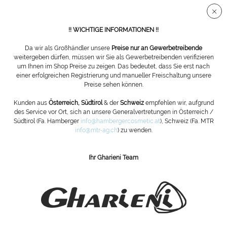
Sichere SSL Verbindung
!! WICHTIGE INFORMATIONEN !!
Da wir als Großhändler unsere
Preise nur an Gewerbetreibende
weitergeben dürfen, müssen wir Sie als Gewerbetreibenden verifizieren
um Ihnen im Shop Preise zu zeigen. Das bedeutet, dass Sie erst nach
Hohlmeißel
einer erfolgreichen Registrierung und manueller Freischaltung unsere
Preise sehen können.
Filtern
Kunden aus
Österreich, Südtirol
& der
Schweiz
empfehlen wir, aufgrund
des Service vor Ort, sich an unsere Generalvertretungen in Österreich /
Südtirol (Fa. Hamberger
info@hambergercosmetic.at
), Schweiz (Fa. MTR
info@mtr-ag.ch
) zu wenden.
Ihr Gharieni Team
ABONNIEREN SIE UNSEREN NEWSLETTER:
Bestellen
Die
Datenschutzbestimmungen
habe ich zur Kenntnis genommen