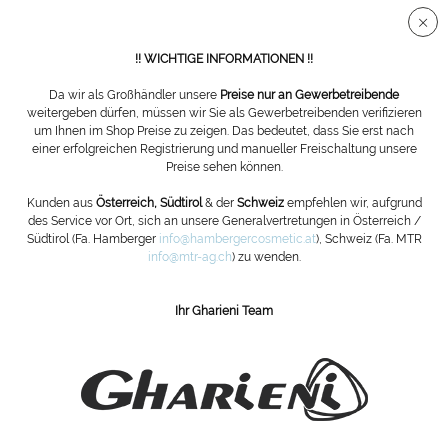
Sichere SSL Verbindung
!! WICHTIGE INFORMATIONEN !!
Da wir als Großhändler unsere
Preise nur an Gewerbetreibende
weitergeben dürfen, müssen wir Sie als Gewerbetreibenden verifizieren
um Ihnen im Shop Preise zu zeigen. Das bedeutet, dass Sie erst nach
Face & Beauty
einer erfolgreichen Registrierung und manueller Freischaltung unsere
Preise sehen können.
Filtern
Kunden aus
Österreich, Südtirol
& der
Schweiz
empfehlen wir, aufgrund
des Service vor Ort, sich an unsere Generalvertretungen in Österreich /
Südtirol (Fa. Hamberger
info@hambergercosmetic.at
), Schweiz (Fa. MTR
info@mtr-ag.ch
) zu wenden.
Ihr Gharieni Team
ABONNIEREN SIE UNSEREN NEWSLETTER:
Bestellen
Die
Datenschutzbestimmungen
habe ich zur Kenntnis genommen