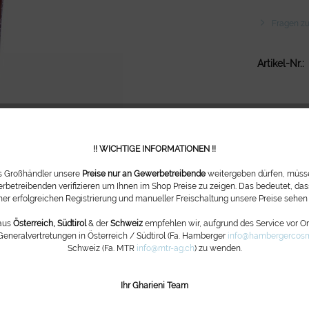
Fragen zu
Artikel-Nr.:
!! WICHTIGE INFORMATIONEN !!
ls Großhändler unsere
Preise nur an Gewerbetreibende
weitergeben dürfen, müsse
rbetreibenden verifizieren um Ihnen im Shop Preise zu zeigen. Das bedeutet, dass
ner erfolgreichen Registrierung und manueller Freischaltung unsere Preise sehen
aus
Österreich, Südtirol
& der
Schweiz
empfehlen wir, aufgrund des Service vor Ort
Generalvertretungen in Österreich / Südtirol (Fa. Hamberger
info@hambergercosm
Schweiz (Fa. MTR
info@mtr-ag.ch
) zu wenden.
Ihr Gharieni Team