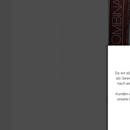
Da wir a
als Gewe
nach ei
Kunden 
Teilen
unsere 