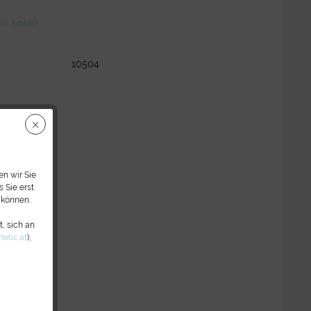
m Artikel?
10504
n wir Sie
 Sie erst
 können.
, sich an
etic.at
),