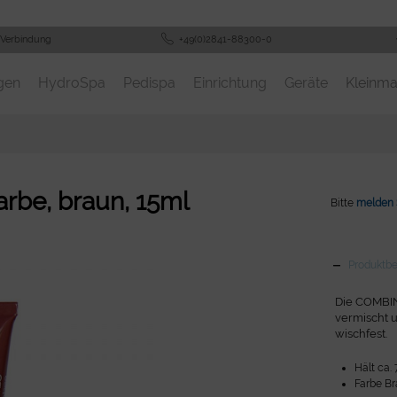
 Verbindung
+49(0)2841-88300-0
gen
HydroSpa
Pedispa
Einrichtung
Geräte
Kleinma
be, braun, 15ml
Bitte
melden 
Produktb
Die COMBIN
vermischt 
wischfest.
Hält ca.
Farbe B