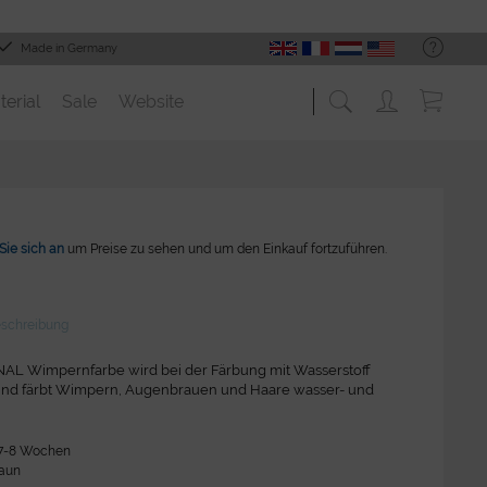
Made in Germany
terial
Sale
Website
Sie sich an
um Preise zu sehen und um den Einkauf fortzuführen.
eschreibung
AL Wimpernfarbe wird bei der Färbung mit Wasserstoff
und färbt Wimpern, Augenbrauen und Haare wasser- und
 7-8 Wochen
raun