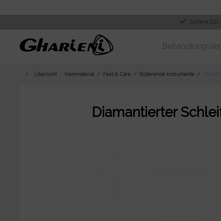
Sichere SSL
Behandlungslie
Übersicht
Kleinmaterial
Feet & Care
Rotierende Instrumente
Diamant
Diamantierter Schle