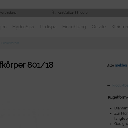
 Verbindung
+49(0)2841-88300-0
gen
HydroSpa
Pedispa
Einrichtung
Geräte
Kleinma
-Schleifkörper
ifkörper 801/18
Bitte
melden 
Produktb
Kugelform-F
Diaman
Zur Hor
langleb
Geeigne