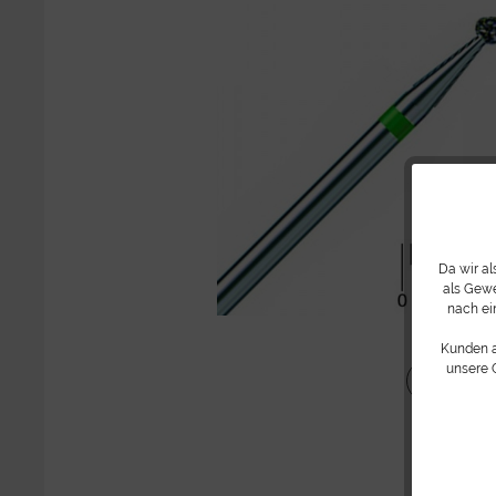
Da wir a
als Gewe
nach ei
Kunden 
unsere 
Teilen