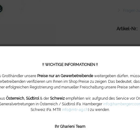
Fragen zu
Artikel-Nr.:
!! WICHTIGE INFORMATIONEN !!
ls Großhändler unsere
Preise nur an Gewerbetreibende
weitergeben dürfen, müsse
rbetreibenden verifizieren um Ihnen im Shop Preise zu zeigen. Das bedeutet, dass
ner erfolgreichen Registrierung und manueller Freischaltung unsere Preise sehen
aus
Österreich, Südtirol
& der
Schweiz
empfehlen wir, aufgrund des Service vor Ort
Generalvertretungen in Österreich / Südtirol (Fa. Hamberger
info@hambergercosm
Schweiz (Fa. MTR
info@mtr-ag.ch
) zu wenden.
Ihr Gharieni Team