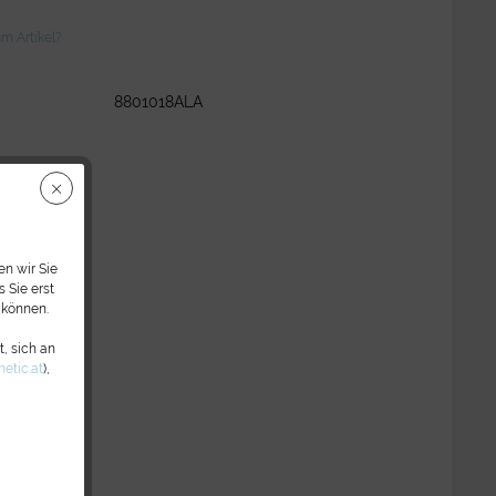
m Artikel?
8801018ALA
n wir Sie
 Sie erst
 können.
, sich an
etic.at
),