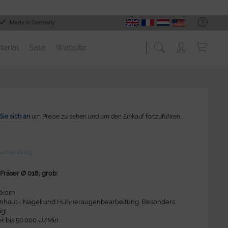
Made in Germany
terial
Sale
Website
Sie sich an
um Preise zu sehen und um den Einkauf fortzuführen.
eschreibung
räser Ø 018, grob:
tkorn
nhaut-, Nagel und Hühneraugenbearbeitung. Besonders
ig!
t bis 50.000 U/Min