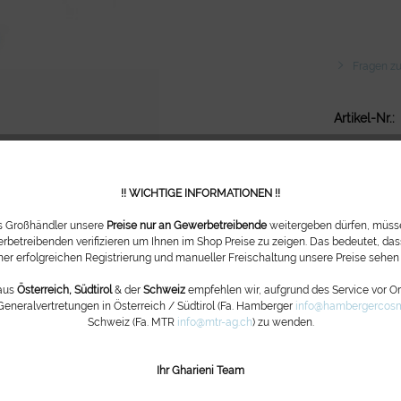
Fragen zu
Artikel-Nr.:
!! WICHTIGE INFORMATIONEN !!
ls Großhändler unsere
Preise nur an Gewerbetreibende
weitergeben dürfen, müsse
rbetreibenden verifizieren um Ihnen im Shop Preise zu zeigen. Das bedeutet, dass
ner erfolgreichen Registrierung und manueller Freischaltung unsere Preise sehen
aus
Österreich, Südtirol
& der
Schweiz
empfehlen wir, aufgrund des Service vor Ort
Generalvertretungen in Österreich / Südtirol (Fa. Hamberger
info@hambergercosm
Schweiz (Fa. MTR
info@mtr-ag.ch
) zu wenden.
Ihr Gharieni Team