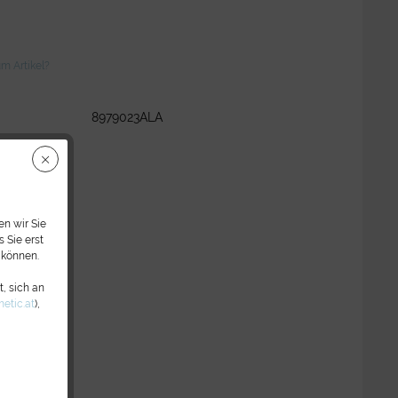
m Artikel?
8979023ALA
n wir Sie
 Sie erst
 können.
, sich an
etic.at
),