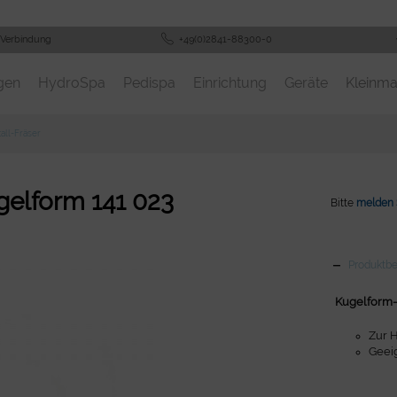
 Verbindung
+49(0)2841-88300-0
gen
HydroSpa
Pedispa
Einrichtung
Geräte
Kleinma
all-Fräser
gelform 141 023
Bitte
melden 
Produktb
Kugelform-
Zur 
Geei