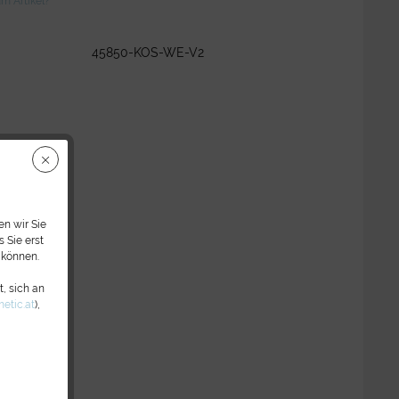
m Artikel?
45850-KOS-WE-V2
n wir Sie
 Sie erst
 können.
, sich an
etic.at
),