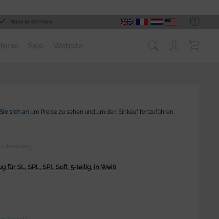
Made in Germany
terial
Sale
Website
Sie sich an
um Preise zu sehen und um den Einkauf fortzuführen.
eschreibung
g für SL, SPL, SPL Soft 5-teilig, in Weiß