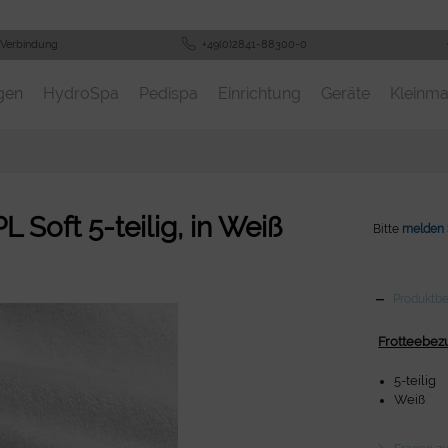
 Verbindung
+49(0)2841-88300-0
gen
HydroSpa
Pedispa
Einrichtung
Geräte
Kleinma
 Soft 5-teilig, in Weiß
Bitte
melden 
Produktb
Frotteebezu
5-teilig
Weiß