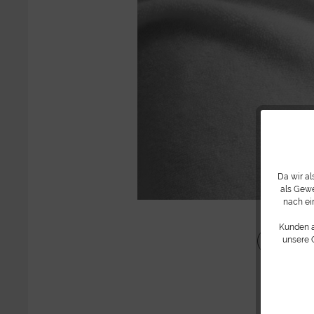
Da wir a
als Gewe
nach ei
Kunden 
Teilen
unsere 