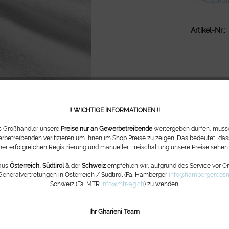
Fragen zu
Artikel-Nr.:
!! WICHTIGE INFORMATIONEN !!
ls Großhändler unsere
Preise nur an Gewerbetreibende
weitergeben dürfen, müsse
rbetreibenden verifizieren um Ihnen im Shop Preise zu zeigen. Das bedeutet, dass
ner erfolgreichen Registrierung und manueller Freischaltung unsere Preise sehen
aus
Österreich, Südtirol
& der
Schweiz
empfehlen wir, aufgrund des Service vor Ort
Generalvertretungen in Österreich / Südtirol (Fa. Hamberger
info@hambergercosm
Schweiz (Fa. MTR
info@mtr-ag.ch
) zu wenden.
Ihr Gharieni Team