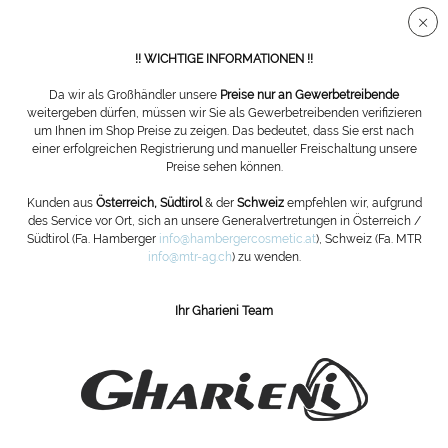
Sichere SSL Verbindung
!! WICHTIGE INFORMATIONEN !!
Da wir als Großhändler unsere
Preise nur an Gewerbetreibende
weitergeben dürfen, müssen wir Sie als Gewerbetreibenden verifizieren
um Ihnen im Shop Preise zu zeigen. Das bedeutet, dass Sie erst nach
Übersicht
Fußpflegeliegen
einer erfolgreichen Registrierung und manueller Freischaltung unsere
Preise sehen können.
Fußpflegeliege PLS Podo XP Serie
Kunden aus
Österreich, Südtirol
& der
Schweiz
empfehlen wir, aufgrund
des Service vor Ort, sich an unsere Generalvertretungen in Österreich /
Südtirol (Fa. Hamberger
info@hambergercosmetic.at
), Schweiz (Fa. MTR
info@mtr-ag.ch
) zu wenden.
Ihr Gharieni Team