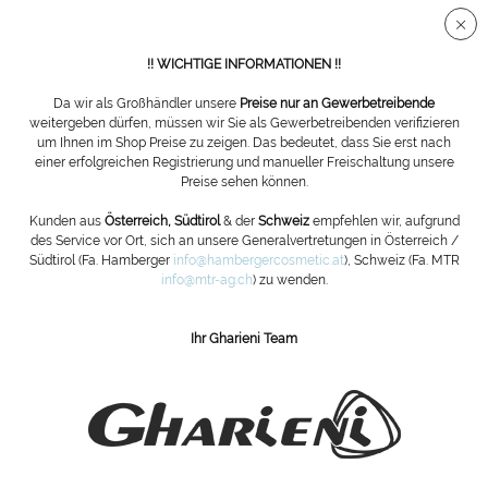
Sichere SSL Verbindung
!! WICHTIGE INFORMATIONEN !!
Da wir als Großhändler unsere
Preise nur an Gewerbetreibende
weitergeben dürfen, müssen wir Sie als Gewerbetreibenden verifizieren
um Ihnen im Shop Preise zu zeigen. Das bedeutet, dass Sie erst nach
einer erfolgreichen Registrierung und manueller Freischaltung unsere
Gerätewagen CabiLine zweifach Small, in
Preise sehen können.
Weiß
Kunden aus
Österreich, Südtirol
& der
Schweiz
empfehlen wir, aufgrund
des Service vor Ort, sich an unsere Generalvertretungen in Österreich /
Südtirol (Fa. Hamberger
info@hambergercosmetic.at
), Schweiz (Fa. MTR
info@mtr-ag.ch
) zu wenden.
Ihr Gharieni Team