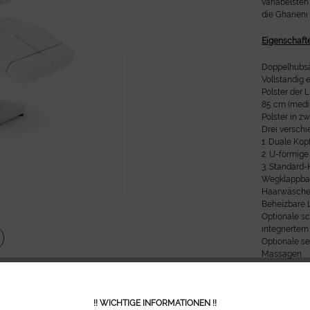
variabelsten
die Gharieni
Eigenschaft
Doppelhubsä
Vollständig e
Polster der 
85 cm (med
Polster in zw
Drei versch
1. Duale Ko
2. U-förmige
3. Standard-
Wegklappbare
Haarwäsche
Beheizbare L
Optionale s
integrierte
Optionale se
Massagen
Bedienung ü
Vier Behandl
speicherbar
!! WICHTIGE INFORMATIONEN !!
Halterung f