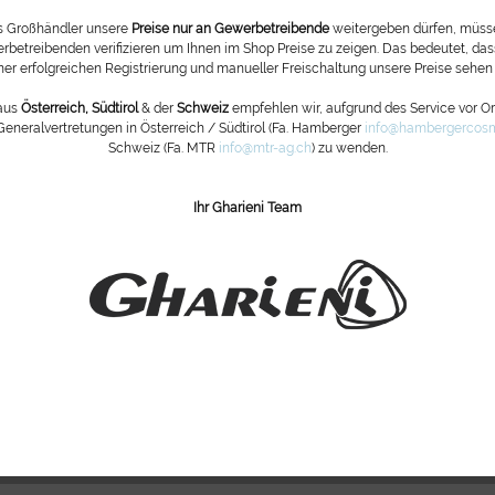
Halterungen
ls Großhändler unsere
Preise nur an Gewerbetreibende
weitergeben dürfen, müsse
Erhältlich i
rbetreibenden verifizieren um Ihnen im Shop Preise zu zeigen. Das bedeutet, dass
Auch als Hi
ner erfolgreichen Registrierung und manueller Freischaltung unsere Preise sehen
Geschwindigk
aus
Österreich, Südtirol
& der
Schweiz
empfehlen wir, aufgrund des Service vor Ort
Technische 
Generalvertretungen in Österreich / Südtirol (Fa. Hamberger
info@hambergercosm
Schweiz (Fa. MTR
info@mtr-ag.ch
) zu wenden.
Höhe: ca. 59
Länge: max. 
Breite (ohn
Ihr Gharieni Team
Hebekraft: 2
Belastbarkei
Fragen zu
Artikel-Nr.:
601MEDPX