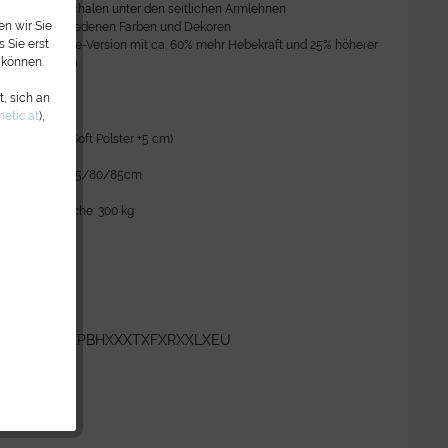
 für Manikürschalen unter den seitlichen Armlehnen
n wir Sie
n vielen verschiedenen Farben und Dekoren
 Sie erst
gh Performance-Version mit ca. 60% mehr Hebekraft und 25% höherer
 können.
eit erhältlich
, sich an
Daten:
etic.at
),
 cm - 99 cm (Soft Polster +5 cm)
183 - 203 cm
e Armlehnen): 75/80/85cm
50 kg
t der Liegefläche: 300 kg
m Artikel?
XKXAXLXPXPBHXXXTXFXRXXLXEU