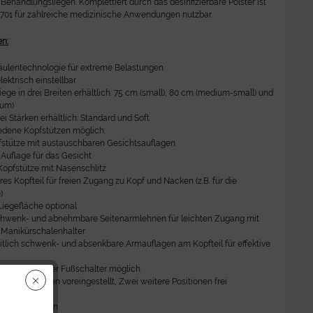
 Behandlungsliegen. Komplettiert durch das desinfizierbare Polster ist
 701 für zahlreiche medizinische Anwendungen nutzbar.
en:
ulentechnologie für extreme Belastungen
lektrisch einstellbar
Liege in drei Breiten erhältlich: 75 cm (small), 80 cm (medium-small) und
ium)
ei Stärken erhältlich: Standard und Soft
iedene Kopfstützen möglich:
pfstütze mit austauschbaren Gesichtsauflagen
 Auflage für das Gesicht
Kopfstütze mit Nasenschlitz
s Kopfteil für freien Zugang zu Kopf und Nacken (z.B. für die
)
iegefläche optional
chwenk- und abnehmbare Seitenarmlehnen für leichten Zugang mit
m Manikürschalenhalter
itlich schwenk- und absenkbare Armauflagen am Kopfteil für effektive
ber Hand- oder Fußschalter möglich
ungspositionen voreingestellt, Zwei weitere Positionen frei
ür Lupenlampen