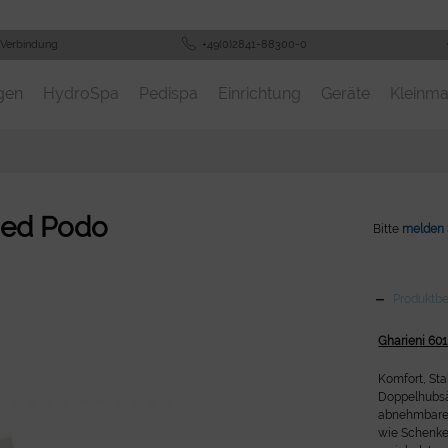
 Verbindung
+49(0)2841-88300-0
gen
HydroSpa
Pedispa
Einrichtung
Geräte
Kleinma
Med Podo
Bitte
melden 
Produktb
Gharieni 60
Komfort, Sta
Doppelhubsäu
abnehmbaren
wie Schenkel