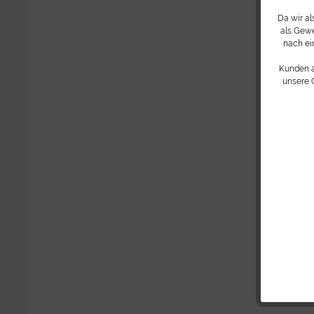
Da wir a
als Gewe
nach ei
Kunden 
unsere 