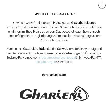
Sichere SSL Verbindung
!! WICHTIGE INFORMATIONEN !!
Da wir als Großhändler unsere
Preise nur an Gewerbetreibende
weitergeben dürfen, müssen wir Sie als Gewerbetreibenden verifizieren
um Ihnen im Shop Preise zu zeigen. Das bedeutet, dass Sie erst nach
Übersicht
Wellnessliegen
einer erfolgreichen Registrierung und manueller Freischaltung unsere
Preise sehen können.
Gharieni SpaFusion Comfort
Kunden aus
Österreich, Südtirol
& der
Schweiz
empfehlen wir, aufgrund
des Service vor Ort, sich an unsere Generalvertretungen in Österreich /
Südtirol (Fa. Hamberger
info@hambergercosmetic.at
), Schweiz (Fa. MTR
info@mtr-ag.ch
) zu wenden.
Ihr Gharieni Team