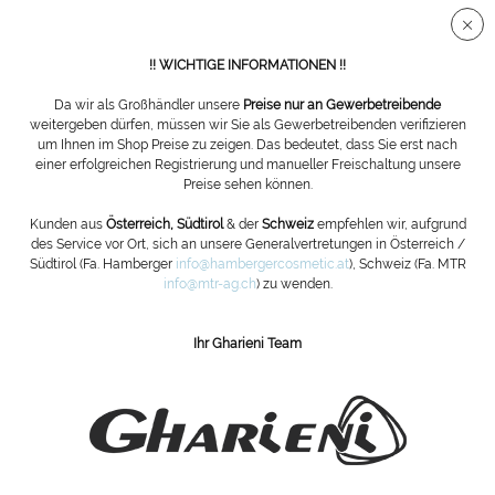
Sichere SSL Verbindung
!! WICHTIGE INFORMATIONEN !!
Da wir als Großhändler unsere
Preise nur an Gewerbetreibende
weitergeben dürfen, müssen wir Sie als Gewerbetreibenden verifizieren
um Ihnen im Shop Preise zu zeigen. Das bedeutet, dass Sie erst nach
einer erfolgreichen Registrierung und manueller Freischaltung unsere
Halter für Wachskartuschen groß + mittel
Preise sehen können.
Kunden aus
Österreich, Südtirol
& der
Schweiz
empfehlen wir, aufgrund
des Service vor Ort, sich an unsere Generalvertretungen in Österreich /
Südtirol (Fa. Hamberger
info@hambergercosmetic.at
), Schweiz (Fa. MTR
info@mtr-ag.ch
) zu wenden.
Ihr Gharieni Team