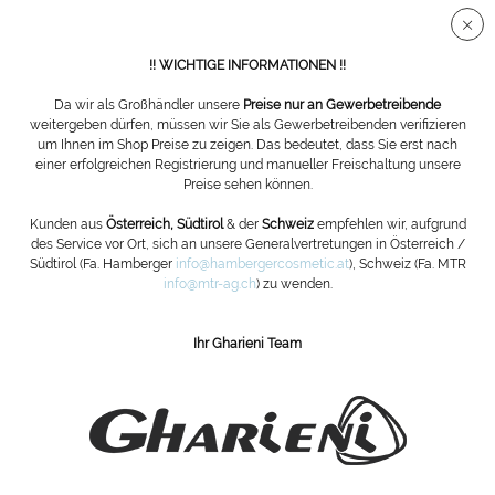
Sichere SSL Verbindung
!! WICHTIGE INFORMATIONEN !!
Da wir als Großhändler unsere
Preise nur an Gewerbetreibende
weitergeben dürfen, müssen wir Sie als Gewerbetreibenden verifizieren
um Ihnen im Shop Preise zu zeigen. Das bedeutet, dass Sie erst nach
Übersicht
Hartmetall-Fräser
einer erfolgreichen Registrierung und manueller Freischaltung unsere
Preise sehen können.
Hartmetallfräser Kreuzverzahnung 023 fein
Kunden aus
Österreich, Südtirol
& der
Schweiz
empfehlen wir, aufgrund
des Service vor Ort, sich an unsere Generalvertretungen in Österreich /
rot
Südtirol (Fa. Hamberger
info@hambergercosmetic.at
), Schweiz (Fa. MTR
info@mtr-ag.ch
) zu wenden.
Ihr Gharieni Team