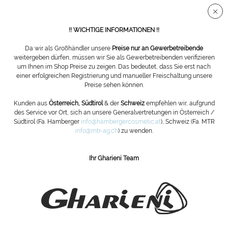
Sichere SSL Verbindung
!! WICHTIGE INFORMATIONEN !!
Da wir als Großhändler unsere
Preise nur an Gewerbetreibende
weitergeben dürfen, müssen wir Sie als Gewerbetreibenden verifizieren
um Ihnen im Shop Preise zu zeigen. Das bedeutet, dass Sie erst nach
Übersicht
Hautzangen
einer erfolgreichen Registrierung und manueller Freischaltung unsere
Preise sehen können.
Hautzange Premium, 10cm, 5mm
Kunden aus
Österreich, Südtirol
& der
Schweiz
empfehlen wir, aufgrund
des Service vor Ort, sich an unsere Generalvertretungen in Österreich /
Schneide
Südtirol (Fa. Hamberger
info@hambergercosmetic.at
), Schweiz (Fa. MTR
info@mtr-ag.ch
) zu wenden.
Ihr Gharieni Team