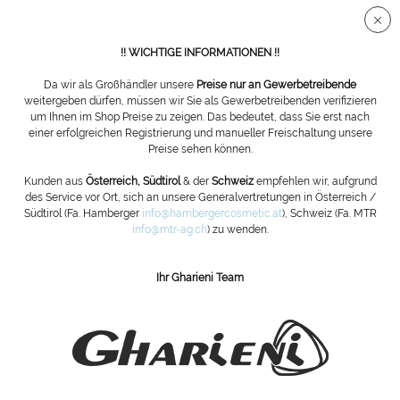
Sichere SSL Verbindung
!! WICHTIGE INFORMATIONEN !!
Da wir als Großhändler unsere
Preise nur an Gewerbetreibende
weitergeben dürfen, müssen wir Sie als Gewerbetreibenden verifizieren
um Ihnen im Shop Preise zu zeigen. Das bedeutet, dass Sie erst nach
Übersicht
Hobel
einer erfolgreichen Registrierung und manueller Freischaltung unsere
Preise sehen können.
Hornhauthobel
Kunden aus
Österreich, Südtirol
& der
Schweiz
empfehlen wir, aufgrund
des Service vor Ort, sich an unsere Generalvertretungen in Österreich /
Südtirol (Fa. Hamberger
info@hambergercosmetic.at
), Schweiz (Fa. MTR
info@mtr-ag.ch
) zu wenden.
Ihr Gharieni Team