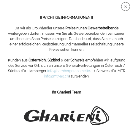
Sichere SSL Verbindung
!! WICHTIGE INFORMATIONEN !!
Da wir als Großhändler unsere
Preise nur an Gewerbetreibende
weitergeben dürfen, müssen wir Sie als Gewerbetreibenden verifizieren
um Ihnen im Shop Preise zu zeigen. Das bedeutet, dass Sie erst nach
Übersicht
Präsentationsmöbel
einer erfolgreichen Registrierung und manueller Freischaltung unsere
Preise sehen können.
K10 Empfangstheke Small Serie
Kunden aus
Österreich, Südtirol
& der
Schweiz
empfehlen wir, aufgrund
des Service vor Ort, sich an unsere Generalvertretungen in Österreich /
Südtirol (Fa. Hamberger
info@hambergercosmetic.at
), Schweiz (Fa. MTR
info@mtr-ag.ch
) zu wenden.
Ihr Gharieni Team