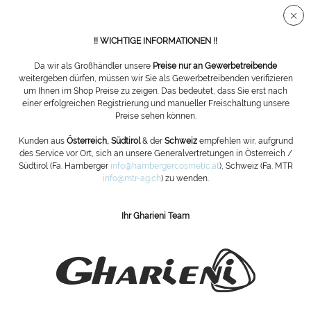
Sichere SSL Verbindung
!! WICHTIGE INFORMATIONEN !!
Da wir als Großhändler unsere
Preise nur an Gewerbetreibende
weitergeben dürfen, müssen wir Sie als Gewerbetreibenden verifizieren
um Ihnen im Shop Preise zu zeigen. Das bedeutet, dass Sie erst nach
Übersicht
Möbelsysteme
einer erfolgreichen Registrierung und manueller Freischaltung unsere
Preise sehen können.
K8 Möbelserie mit drei Modulen
Kunden aus
Österreich, Südtirol
& der
Schweiz
empfehlen wir, aufgrund
des Service vor Ort, sich an unsere Generalvertretungen in Österreich /
Südtirol (Fa. Hamberger
info@hambergercosmetic.at
), Schweiz (Fa. MTR
info@mtr-ag.ch
) zu wenden.
Ihr Gharieni Team