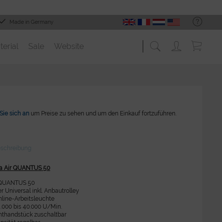
Made in Germany
terial
Sale
Website
Sie sich an
um Preise zu sehen und um den Einkauf fortzuführen.
eschreibung
lfa Air QUANTUS 50
r QUANTUS 50
er Universal inkl. Anbautrolley
line-Arbeitsleuchte
5.000 bis 40.000 U/Min.
hthandstück zuschaltbar