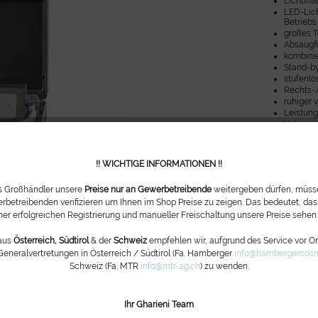
Lichtint
LED-Lich
Betriebs
großes T
Absaugfi
kombini
Stand-b
stufenlo
Rechts-/
ruhiger v
Leistung
Volumens
max. 57
Staubbeu
Gerätege
!! WICHTIGE INFORMATIONEN !!
Gewicht 
Höhe: 1
ls Großhändler unsere
Preise nur an Gewerbetreibende
weitergeben dürfen, müsse
Breite: 
rbetreibenden verifizieren um Ihnen im Shop Preise zu zeigen. Das bedeutet, dass
Tiefe: 2
ner erfolgreichen Registrierung und manueller Freischaltung unsere Preise sehen
Fragen zu
aus
Österreich, Südtirol
& der
Schweiz
empfehlen wir, aufgrund des Service vor Ort
Generalvertretungen in Österreich / Südtirol (Fa. Hamberger
info@hambergercosm
Schweiz (Fa. MTR
info@mtr-ag.ch
) zu wenden.
Artikel-Nr.:
Ihr Gharieni Team