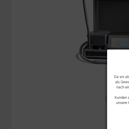
Da wir a
als Gewe
nach ei
Kunden 
Teilen
unsere 