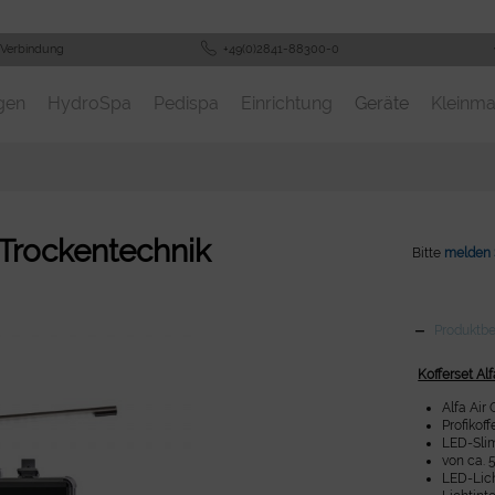
 Verbindung
+49(0)2841-88300-0
gen
HydroSpa
Pedispa
Einrichtung
Geräte
Kleinma
 Trockentechnik
Bitte
melden 
Produktb
Kofferset A
Alfa Ai
Profikoff
LED-Slim
von ca. 
LED-Lic