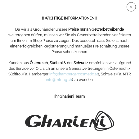
Sichere SSL Verbindung
!! WICHTIGE INFORMATIONEN !!
Da wir als Großhändler unsere
Preise nur an Gewerbetreibende
weitergeben dürfen, müssen wir Sie als Gewerbetreibenden verifizieren
um Ihnen im Shop Preise zu zeigen. Das bedeutet, dass Sie erst nach
Übersicht
Zubehör
einer erfolgreichen Registrierung und manueller Freischaltung unsere
Preise sehen können.
Nagelhautmesser
Kunden aus
Österreich, Südtirol
& der
Schweiz
empfehlen wir, aufgrund
des Service vor Ort, sich an unsere Generalvertretungen in Österreich /
Südtirol (Fa. Hamberger
info@hambergercosmetic.at
), Schweiz (Fa. MTR
info@mtr-ag.ch
) zu wenden.
Ihr Gharieni Team