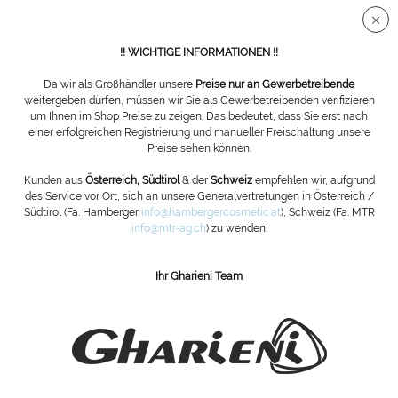
Sichere SSL Verbindung
!! WICHTIGE INFORMATIONEN !!
Da wir als Großhändler unsere
Preise nur an Gewerbetreibende
weitergeben dürfen, müssen wir Sie als Gewerbetreibenden verifizieren
um Ihnen im Shop Preise zu zeigen. Das bedeutet, dass Sie erst nach
Übersicht
Shiatsu-Matten & Ayurveda
einer erfolgreichen Registrierung und manueller Freischaltung unsere
Preise sehen können.
Shiatsu Matte
Kunden aus
Österreich, Südtirol
& der
Schweiz
empfehlen wir, aufgrund
des Service vor Ort, sich an unsere Generalvertretungen in Österreich /
Südtirol (Fa. Hamberger
info@hambergercosmetic.at
), Schweiz (Fa. MTR
info@mtr-ag.ch
) zu wenden.
Ihr Gharieni Team