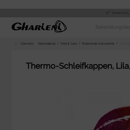
Sichere SSL
Behandlungslie
Übersicht
Kleinmaterial
Feet & Care
Rotierende Instrumente
Schleif
Thermo-Schleifkappen, Lila