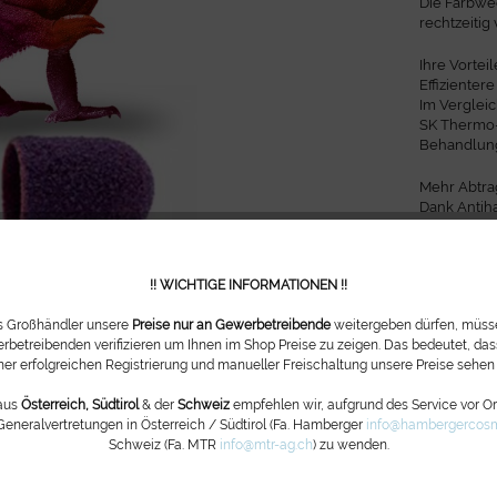
Die Farbwe
rechtzeitig
Ihre Vorteil
Effiziente
Im Verglei
SK Thermo-S
Behandlun
Mehr Abtra
Dank Antiha
der Kappeno
Schleifkap
!! WICHTIGE INFORMATIONEN !!
Nachhaltig 
Die Verwen
ls Großhändler unsere
Preise nur an Gewerbetreibende
weitergeben dürfen, müsse
Harz und B
rbetreibenden verifizieren um Ihnen im Shop Preise zu zeigen. Das bedeutet, dass
verursacht
ner erfolgreichen Registrierung und manueller Freischaltung unsere Preise sehen
aus
Österreich, Südtirol
& der
Schweiz
empfehlen wir, aufgrund des Service vor Ort
Fragen zu
Generalvertretungen in Österreich / Südtirol (Fa. Hamberger
info@hambergercosm
Schweiz (Fa. MTR
info@mtr-ag.ch
) zu wenden.
Artikel-Nr.: