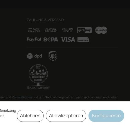
ZAHLUNG & VERSAND
teuer und
Versandkosten
und ggf. Nachnahmegebühren, wenn nicht anders beschrieben
 Benutzung
Ablehnen
Alle akzeptieren
Konfigurieren
rer