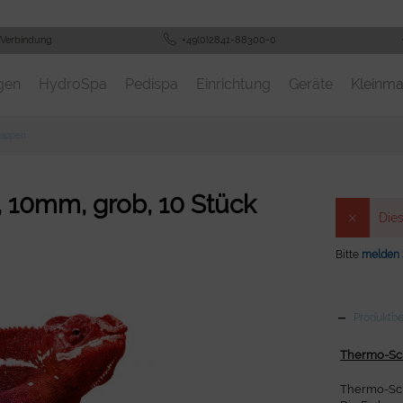
 Verbindung
+49(0)2841-88300-0
gen
HydroSpa
Pedispa
Einrichtung
Geräte
Kleinma
kappen
, 10mm, grob, 10 Stück
Dies
Bitte
melden 
Produktb
Thermo-Sch
Thermo-Sch