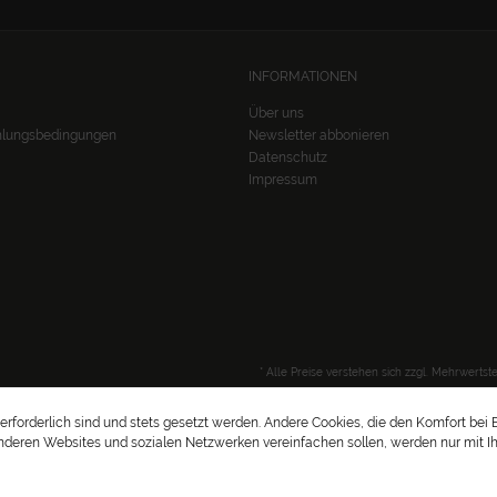
INFORMATIONEN
Über uns
hlungsbedingungen
Newsletter abbonieren
Datenschutz
Impressum
* Alle Preise verstehen sich zzgl. Mehrwerts
erforderlich sind und stets gesetzt werden. Andere Cookies, die den Komfort bei
anderen Websites und sozialen Netzwerken vereinfachen sollen, werden nur mit Ih