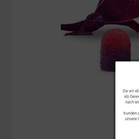
Da wir a
als Gewe
nach ei
Teilen
Kunden 
unsere 