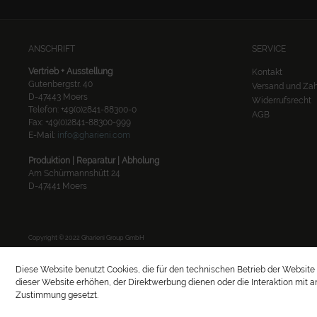
ANSCHRIFT
SERVICE
Vertrieb + Ausstellung
Kontakt
Gutenbergstr. 40
Versand und Za
D-47443 Moers
Widerrufsrecht
Telefon: +49(0)2841-88300-0
AGB
Fax: +49(0)2841-88300-999
E-Mail:
info@gharieni.com
Produktion | Reparatur | Abholung
Am Schürmannshütt 24
D-47441 Moers
Copyright © 2022 Gharieni Group GmbH
Diese Website benutzt Cookies, die für den technischen Betrieb der Website 
dieser Website erhöhen, der Direktwerbung dienen oder die Interaktion mit 
Zustimmung gesetzt.