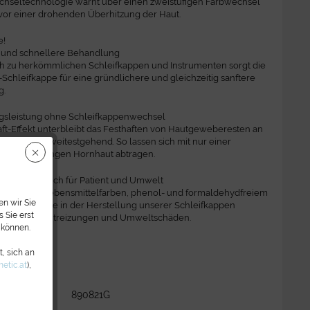
chseltechnologie warnt über einen zweistufigen Farbwechsel
 vor einer drohenden Überhitzung der Haut.
e!
re und schnellere Behandlung
ch zu herkömmlichen Schleifkappen und Instrumenten sorgt die
chleifkappe für eine gründlichere und gleichzeitig sanftere
g.
gsleistung ohne Schleifkappenwechsel
ft-Effekt unterbleibt das Festhaften von Hautgeweberesten an
berfläche weitestgehend. So lassen sich mit nur einer
pe große Mengen Hornhaut abtragen.
und verträglich für Patient und Umwelt
dung von Lebensmittelfarben, phenol- und formaldehydfreiem
n wir Sie
io-Baumwolle in der Herstellung unserer Schleifkappen
 Sie erst
 weniger Hautreizungen und Umweltschäden.
 können.
, sich an
m Artikel?
etic.at
),
890821G