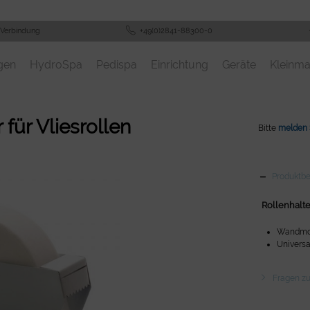
 Verbindung
+49(0)2841-88300-0
gen
HydroSpa
Pedispa
Einrichtung
Geräte
Kleinma
 für Vliesrollen
Bitte
melden 
Produktb
Rollenhalte
Wandmon
Universa
Fragen zu