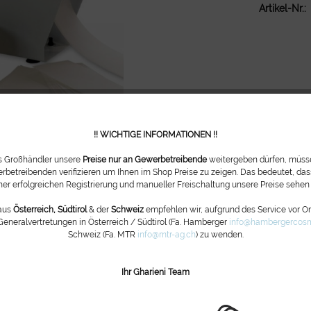
Artikel-Nr.:
!! WICHTIGE INFORMATIONEN !!
ls Großhändler unsere
Preise nur an Gewerbetreibende
weitergeben dürfen, müsse
rbetreibenden verifizieren um Ihnen im Shop Preise zu zeigen. Das bedeutet, dass
ner erfolgreichen Registrierung und manueller Freischaltung unsere Preise sehen
aus
Österreich, Südtirol
& der
Schweiz
empfehlen wir, aufgrund des Service vor Ort
Generalvertretungen in Österreich / Südtirol (Fa. Hamberger
info@hambergercosm
Schweiz (Fa. MTR
info@mtr-ag.ch
) zu wenden.
Ihr Gharieni Team