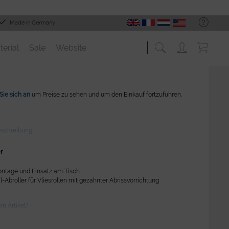
Made in Germany
terial
Sale
Website
Sie sich an
um Preise zu sehen und um den Einkauf fortzuführen.
eschreibung
r
tage und Einsatz am Tisch
l-Abroller für Vliesrollen mit gezahnter Abrissvorrichtung
m Artikel?