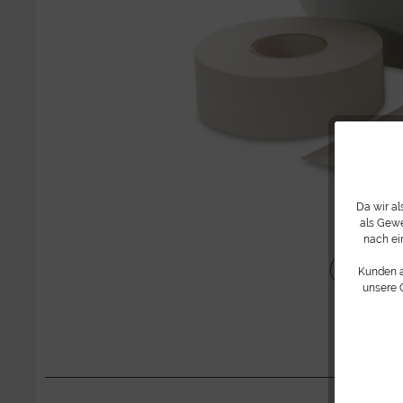
Da wir a
als Gewe
nach ei
Teilen
Kunden 
unsere 