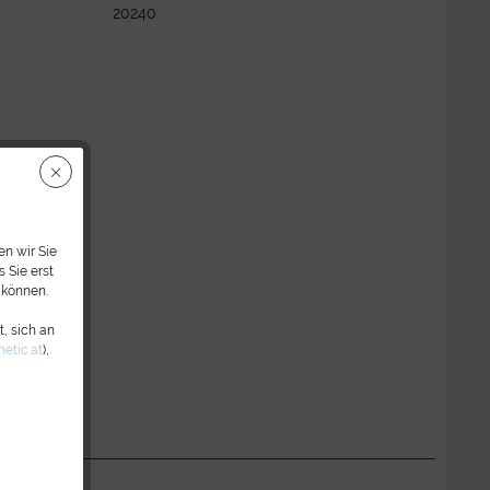
20240
n wir Sie
 Sie erst
 können.
, sich an
etic.at
),