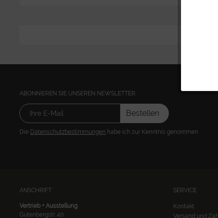
ABONNIEREN SIE UNSEREN NEWSLETTER:
Bestellen
Die
Datenschutzbestimmungen
habe ich zur Kenntnis genommen
ANSCHRIFT
SERVICE
Vertrieb + Ausstellung
Kontakt
Gutenbergstr. 40
Versand und Za