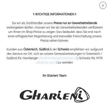
Sichere SSL Verbindung
!! WICHTIGE INFORMATIONEN !!
Da wir als Großhändler unsere
Preise nur an Gewerbetreibende
weitergeben dürfen, müssen wir Sie als Gewerbetreibenden verifizieren
um Ihnen im Shop Preise zu zeigen. Das bedeutet, dass Sie erst nach
Übersicht
Stahl-Fräser
einer erfolgreichen Registrierung und manueller Freischaltung unsere
Preise sehen können.
Walze, Tonnenform, gezahnt RS 100
Kunden aus
Österreich, Südtirol
& der
Schweiz
empfehlen wir, aufgrund
des Service vor Ort, sich an unsere Generalvertretungen in Österreich /
Südtirol (Fa. Hamberger
info@hambergercosmetic.at
), Schweiz (Fa. MTR
info@mtr-ag.ch
) zu wenden.
Ihr Gharieni Team