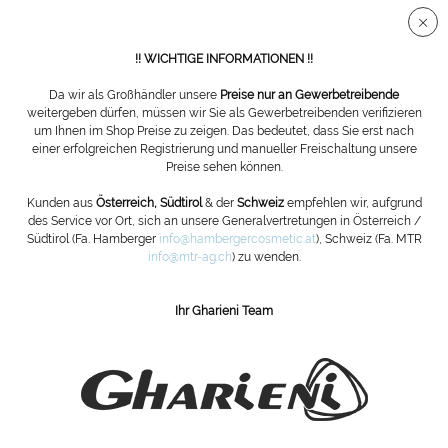
Sichere SSL Verbindung
!! WICHTIGE INFORMATIONEN !!
Da wir als Großhändler unsere
Preise nur an Gewerbetreibende
weitergeben dürfen, müssen wir Sie als Gewerbetreibenden verifizieren
um Ihnen im Shop Preise zu zeigen. Das bedeutet, dass Sie erst nach
Übersicht
Sonden
einer erfolgreichen Registrierung und manueller Freischaltung unsere
Preise sehen können.
Wattehaken, Edelstahl
Kunden aus
Österreich, Südtirol
& der
Schweiz
empfehlen wir, aufgrund
des Service vor Ort, sich an unsere Generalvertretungen in Österreich /
Südtirol (Fa. Hamberger
info@hambergercosmetic.at
), Schweiz (Fa. MTR
info@mtr-ag.ch
) zu wenden.
Ihr Gharieni Team