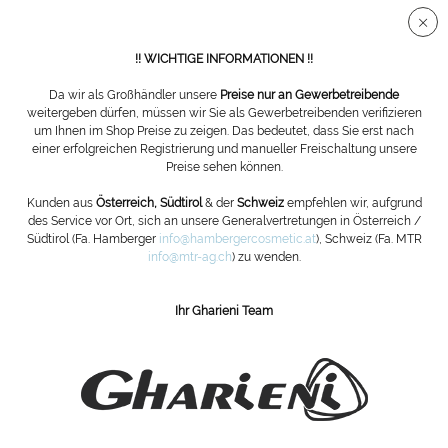
Sichere SSL Verbindung
!! WICHTIGE INFORMATIONEN !!
Da wir als Großhändler unsere
Preise nur an Gewerbetreibende
weitergeben dürfen, müssen wir Sie als Gewerbetreibenden verifizieren
um Ihnen im Shop Preise zu zeigen. Das bedeutet, dass Sie erst nach
Übersicht
Wellnessliegen
einer erfolgreichen Registrierung und manueller Freischaltung unsere
Preise sehen können.
Wellnessliege MLX Limber Serie
Kunden aus
Österreich, Südtirol
& der
Schweiz
empfehlen wir, aufgrund
des Service vor Ort, sich an unsere Generalvertretungen in Österreich /
Südtirol (Fa. Hamberger
info@hambergercosmetic.at
), Schweiz (Fa. MTR
info@mtr-ag.ch
) zu wenden.
Ihr Gharieni Team